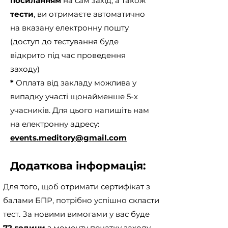
посиланням
на сам захід, а також
тести
, ви отримаєте автоматично
на вказану електронну пошту
(доступ до тестування буде
відкрито під час проведення
заходу)
*
Оплата від закладу можлива у
випадку участі щонайменше 5-х
учасників. Для цього напишіть нам
на електронну адресу:
events.meditory@gmail.com
Додаткова інформація:
Для того, щоб отримати сертифікат з
балами БПР, потрібно успішно скласти
тест. За новими вимогами у вас буде
72 години
з моменту початку заходу