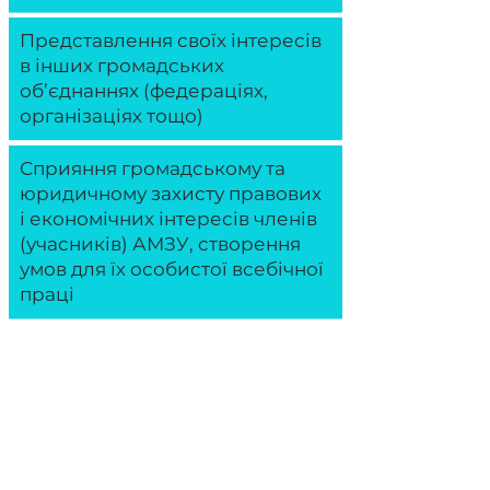
Представлення своїх інтересів
в інших громадських
об’єднаннях (федераціях,
організаціях тощо)
Сприяння громадському та
юридичному захисту правових
і економічних інтересів членів
(учасників) АМЗУ, створення
умов для їх особистої всебічної
праці
Члени (учасники) АМЗУ
незалежно від кількості
працівників, форми власності та
ланки надання медичної
допомоги мають добровільно