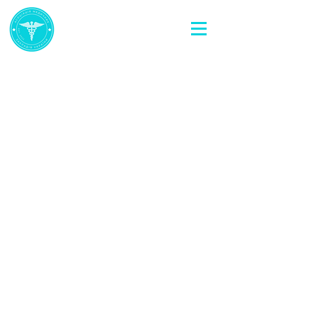
Як долучитися
до АМЗУ?
Членами (учасниками) Асоціації
медичних закладів України (АМЗУ)
можуть бути юридичні особи, у
тому числі громадські об’єднання
зі статусом юридичної особи, а
також фізичні особи, які досягли
18 років та не визнані судом
недієздатними.