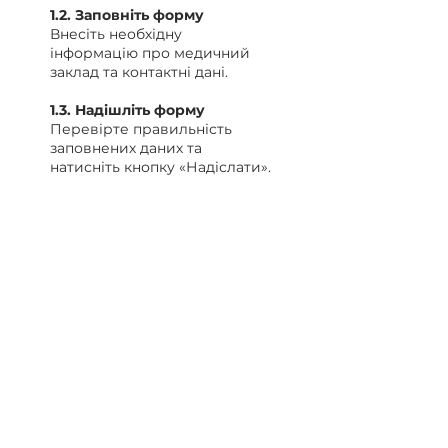
1.2. Заповніть форму
Внесіть необхідну
інформацію про медичний
заклад та контактні дані.
1.3. Надішліть форму
Перевірте правильність
заповнених даних та
натисніть кнопку «Надіслати».
1.4. Очікуйте електронного
листа
Після обробки заявки
Асоціація надішле вам
офіційну заяву для
підписання.
1.5. Підпишіть заяву
Завантажте отриманий
документ, підпишіть його та
поверніть відповідь згідно з
інструкціями в листі.