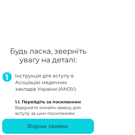
забезпечення статутної
діяльності, реалізацію
вищезазначених пунктів і
дозволяють АМЗУ бути
незалежною організацією.
Будь ласка, зверніть
увагу на деталі:
1
Інструкція для вступу в
Асоціацію медичних
закладів України (АМЗУ):
1.1. Перейдіть за посиланням
Відкрийте онлайн-заявку для
вступу за цим посиланням:
Форма заявки