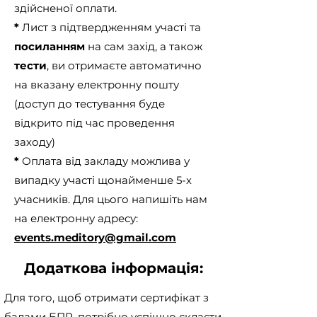
охорони праці

здійсненої оплати.
*
Лист з підтвердженням участі та
Працівники під час прийняття на 
посиланням
на сам захід, а також
роботу і в процесі роботи повинні 
проходити за рахунок 
тести
, ви отримаєте автоматично
роботодавця інструктаж, навчання 
на вказану електронну пошту
з питань охорони праці, з надання 
(доступ до тестування буде
першої медичної допомоги 
відкрито під час проведення
потерпілим від нещасних випадків 
і правил поведінки у разі 
заходу)
виникнення аварії. Деякі джерела 
*
Оплата від закладу можлива у
наголошують, що термін «перша 
випадку участі щонайменше 5-х
медична (долікарська) допомога» 
учасників. Для цього напишіть нам
замінено терміном «домедична 
на електронну адресу:
допомога», але чинна редакція на 
сайті Верховної Ради України 
events.meditory@gmail.com
містить вказаний нами термін 
"перша медична допомога".

Додаткова інформація:
Для того, щоб отримати сертифікат з
________________

балами БПР, потрібно успішно скласти