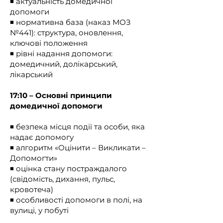
◾️ актуальність домедичної
безперервного професйного 
допомоги
розвитку за цим напрямком.

◾️ нормативна база (наказ МОЗ
№441): структура, оновлення,
Варто наголосити, що положення 
ключові положення
вищезазначеного нормативно-
◾️ рівні надання допомоги:
правового акту мають певні 
домедичний, долікарський,
розбіжності із Законом України 
лікарський
"Про екстрену медичну допомогу", 
в Статті 1 якого зазначено наступне:

17:10 – Основні принципи
домедичної допомоги
4) домедична допомога – 
◾️ безпека місця події та особи, яка
невідкладні дії та організаційні 
надає допомогу
заходи, спрямовані на врятування 
◾️ алгоритм «Оцінити – Викликати –
та збереження життя людини у 
Допомогти»
невідкладному стані та мінімізацію 
◾️ оцінка стану постраждалого
наслідків впливу такого стану на її 
(свідомість, дихання, пульс,
здоров’я, що здійснюються на місці 
кровотеча)
події особами, які не мають 
◾️ особливості допомоги в полі, на
медичної освіти, але за своїми 
вулиці, у побуті
службовими обов’язками повинні 