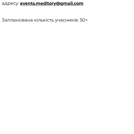
адресу:
events.meditory@gmail.com
Запланована кількість учасників: 50+
Мета навчання: ◾️ Надати медичним
сестрам актуальну інформацію щодо
організації та порядку надання
домедичної допомоги відповідно до
наказу МОЗ України №441. ◾️
Ознайомити учасників із сучасними
стандартами оцінки стану пацієнта та
алгоритмами дій (BLS, ABCDE)
відповідно до міжнародних
рекомендацій. ◾️ Відпрацювати
покрокові дії при основних
невідкладних станах: колапсі,
анафілаксії, судомах, кровотечах,
зупинці серця та інших критичних