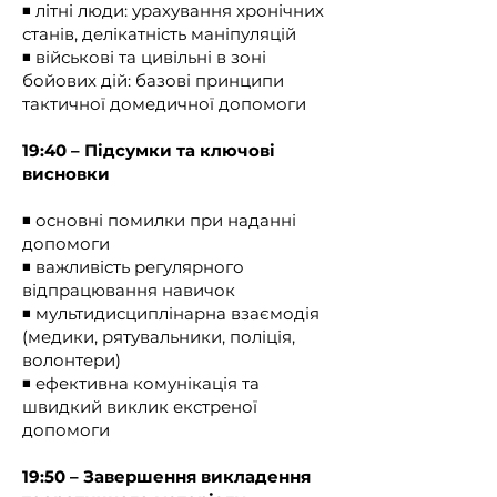
◾️ літні люди: урахування хронічних
Це означає, що екстрену медичну 
станів, делікатність маніпуляцій
допомогу можуть надавати 
◾️ військові та цивільні в зоні
виключно працівники системи 
бойових дій: базові принципи
ЕМД, а домедичну – особи, які не 
тактичної домедичної допомоги
мають медичної освіти, але 
відповідно до Закону зобовʼязані 
19:40 – Підсумки та ключові
надати допомогу.

висновки
Водночас є Закон України "Основи 
◾️ основні помилки при наданні
законодавства України про 
допомоги
охорону здоров'я":

◾️ важливість регулярного
відпрацювання навичок
◾️ мультидисциплінарна взаємодія
Стаття 35-1. Первинна медична 
(медики, рятувальники, поліція,
допомога

волонтери)
◾️ ефективна комунікація та
Первинна медична допомога – це 
швидкий виклик екстреної
медична допомога, що передбачає 
допомоги
надання консультації, проведення 
діагностики та лікування найбільш 
19:50 – Завершення викладення
поширених хвороб, травм, отруєнь, 