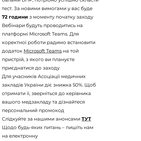
Виходячи з цього, ми оголошуємо 
тест. За новими вимогами у вас буде
про початок проведення навчань 
72 години
з моменту початку заходу
щодо надання допомоги при 
Вебінари будуть проводитись на
невідкладних станах. В рамках 
цього навчання ми розберемо дії 
платформі Microsoft Teams. Для
лікарів, які знаходяться на 
коректної роботи радимо встановити
робочому місці і повинні в рамках 
додаток
Microsoft Teams
на той
своїх повноважень і наявних 
пристрій, з якого ви плануєте
можливостей надати невідкладну 
медичну допомогу людині, а також 
приєднатися до заходу
дії лікарів, які знаходяться поза 
Для учасників Асоціації медичних
межами робочого місця 
закладів України діє знижка 50%. Щоб
(відділення, амбулаторії, 
отримати її, зверніться до керівника
медзакладу тощо) і також мають 
вашого медзакладу та дізнайтеся
надати невідкладну (або 
домедичну за певних обставин) 
персональний промокод
допомогу особі, яка її потребує.
Слідкуйте за нашими анонсами
ТУТ
Щодо будь-яких питань – пишіть нам
на електронну