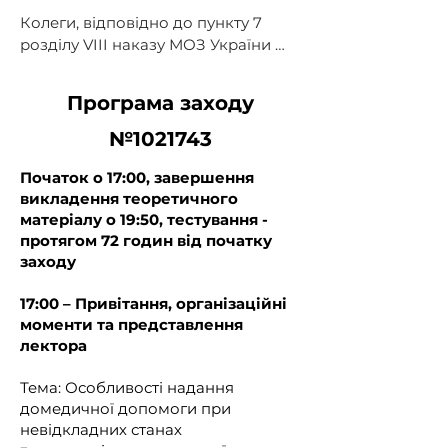
Колеги, відповідно до пункту 7 
розділу VIII наказу МОЗ України № 
650 від 16.04.2025 року (додаток 1 
на сайті МОЗ) працівники сфери 
Програма заходу
охорони здоров’я незалежно від 
спеціальності зобов’язані не рідше 
№1021743
ніж 1 раз за атестаційний період 
згідно з цим Порядком проходити 
Початок о 17:00, завершення
заходи безперервного 
викладення теоретичного
матеріалу о 19:50, тестування -
професійного розвитку за 
протягом 72 годин від початку
напрямком невідкладна (екстрена) 
заходу
медична допомога. Працівники 
сфери охорони здоров’я, 
17:00
– Привітання, організаційні
незалежно від спеціальності, які 
моменти та представлення
працюють у державних 
лектора
спеціалізованих установах, в яких 
проводяться судово-медичні 
Тема: Особливості надання
експертизи, також зобов’язані не 
домедичної допомоги при
рідше ніж 1 раз за атестаційний 
невідкладних станах
період проходити заходи 