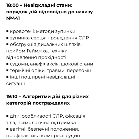
володіти основними практичними 
18:00 – Невідкладні стани:
навичками з рятування та 
порядок дій відповідно до наказу
збереження життя людини, яка 
№441
перебуває у невідкладному стані, 
та відповідно до закону 
◾️ кровотечі: методи зупинки
зобов’язані здійснювати такі дії та 
◾️ зупинка серця: проведення СЛР
заходи;

◾️ обструкція дихальних шляхів:
прийом Геймліха, техніки
5) екстрена медична допомога – 
відновлення прохідності
медична допомога, яка полягає у 
◾️ судоми, анафілаксія, шокові стани
здійсненні працівниками системи 
◾️ термічні опіки, травми, переломи
◾️ інші поширені невідкладні
екстреної медичної допомоги 
ситуації
відповідно до цього Закону 
невідкладних організаційних, 
19:10 – Алгоритми дій для різних
діагностичних та лікувальних 
категорій постраждалих
заходів, спрямованих на 
врятування і збереження життя 
◾️ діти: особливості СЛР, фіксація
людини у невідкладному стані та 
тіла, психологічна підтримка
мінімізацію наслідків впливу 
◾️ вагітні: безпечні положення,
такого стану на її здоров’я;

профілактика компресії судин