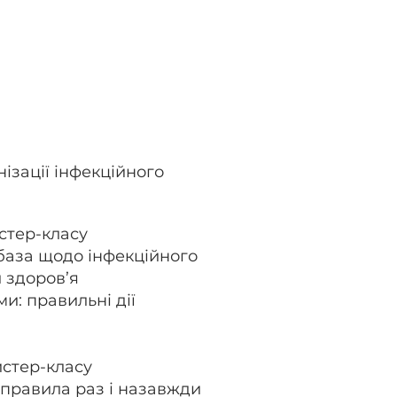
нізації інфекційного
йстер-класу
база щодо інфекційного
 здоров’я
и: правильні дії
айстер-класу
мо правила раз і назавжди