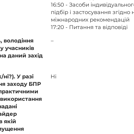
16:50 - Засоби індивідуально
підбір і застосування згідно 
міжнародних рекомендацій
17:20 - Питання та відповіді
, володіння
–
у учасників
на даний захід
ні?). У разі
Ні
ня заходу БПР
 практичними
 використання
надані
айдер
в якій
пущення