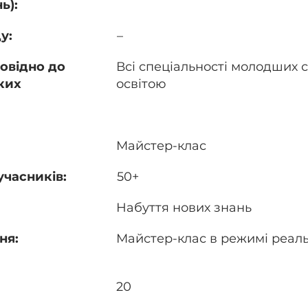
ь):
у:
–
повідно до
Всі спеціальності молодших 
ких
освітою
Майстер-клас
учасників:
50+
Набуття нових знань
ня:
Майстер-клас в режимі реаль
20