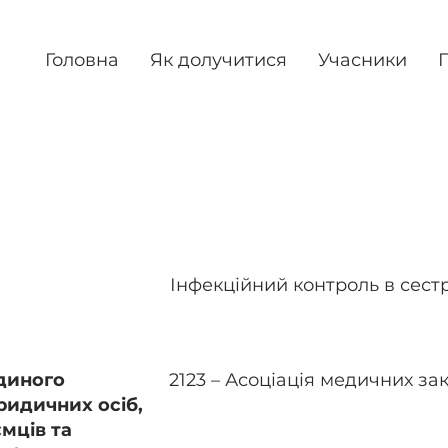
Головна
Як долучитися
Учасники
П
онтроль в сестринській спра
Інфекційний контроль в сест
диного
2123 – Асоціація медичних за
ридичних осіб,
ємців та