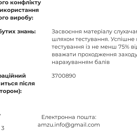
ого конфлікту
 використання
ого виробу:
утих знань:
Засвоєння матеріалу слухача
шляхом тестування. Успішне
тестування із не менш 75% ві
вважати проходження заходу 
нарахуванням балів
раційний
3700890
иться після
тором):
,
Електронна пошта:
amzu.info@gmail.com
 3