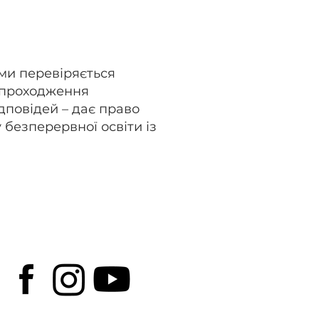
ми перевіряється
 проходження
дповідей – дає право
безперервної освіти із