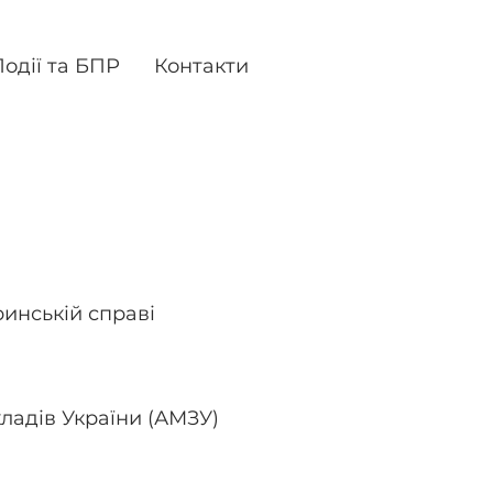
одії та БПР
Контакти
ві
ринській справі
кладів України (АМЗУ)