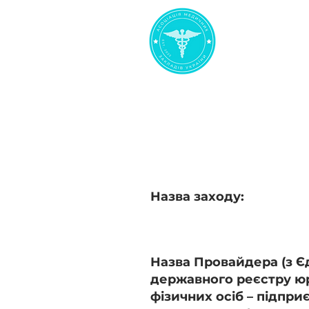
< Повернутися назад
Інфекційний к
Назва заходу:
Назва Провайдера (з Є
державного реєстру ю
фізичних осіб – підпри