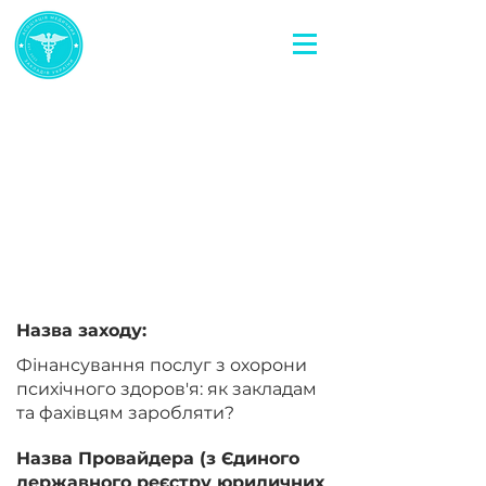
< Повернутися назад
Фінансування послуг з
охорони психічного
здоров'я: як закладам та
фахівцям заробляти?
Назва заходу:
Фінансування послуг з охорони
психічного здоров'я: як закладам
та фахівцям заробляти?
Назва Провайдера (з Єдиного
державного реєстру юридичних