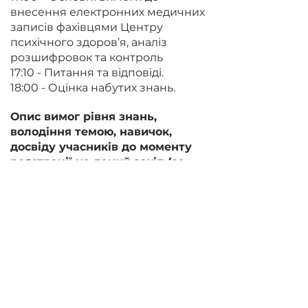
внесення електронних медичних
записів фахівцями Центру
психічного здоров’я, аналіз
розшифровок та контроль
17:10 - Питання та відповіді.
18:00 - Оцінка набутих знань.
Опис вимог рівня знань,
володіння темою, навичок,
досвіду учасників до моменту
реєстрації на даний захід (за
потреби):
–
Технічна підтримка (так/ні?). У
разі якщо під час проведення
заходу БПР з оволодіння
певними практичними
навичками планується
використання медичних