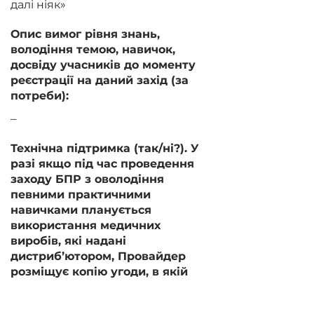
далі ніяк»
Опис вимог рівня знань,
володіння темою, навичок,
досвіду учасників до моменту
реєстрації на даний захід (за
потреби):
–
Технічна підтримка (так/ні?). У
разі якщо під час проведення
заходу БПР з оволодіння
певними практичними
навичками планується
використання медичних
виробів, які надані
дистриб’ютором, Провайдер
розміщує копію угоди, в якій
зазначено шляхи недопущення
виникнення потенційного