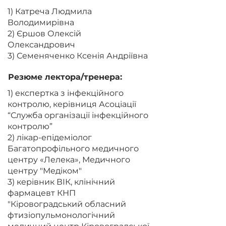
1) Катреча Людмила
Володимирівна
2) Єршов Олексій
Олександрович
3) Семеняченко Ксенія Андріївна
Резюме лектора/тренера:
1) експертка з інфекційного
контролю, керівниця Асоціації
“Служба організації інфекційного
контролю”
2) лікар-епідеміолог
Багатопрофільного медичного
центру «Лелека», Медичного
центру "Медіком"
3) керівник ВІК, клінічний
фармацевт КНП
"Кіровоградський обласний
фтизіопульмонологічний