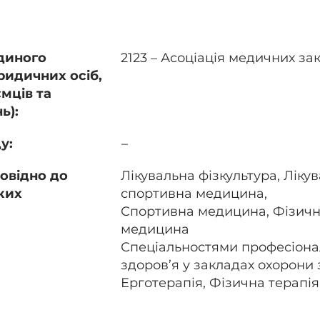
диного
2123 – Асоціація медичних за
ридичних осіб,
ємців та
ь):
у:
–
повідно до
Лікувальна фізкультура, Лікув
ких
спортивна медицина,
Спортивна медицина, Фізична
медицина
Спеціальностями професіонал
здоров’я у закладах охорони 
Ерготерапія, Фізична терапія