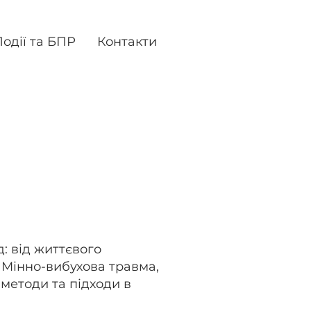
одії та БПР
Контакти
ого компромісу
травматична
тації
: від життєвого
. Мінно-вибухова травма,
 методи та підходи в