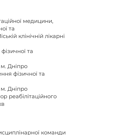
ітаційної медицини,
ої та
ській клінічній лікарні
 фізичної та
 м. Дніпро
ення фізичної та
 м. Дніпро
ор реабілітаційного
кв
дисциплінарної команди