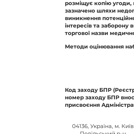
розміщує копію угоди, 
зазначено шляхи недо
виникнення потенційн
інтересів та заборону
торгової назви медичн
Методи оцінювання наб
Код заходу БПР (Реєст
номер заходу БПР внос
присвоєння Адміністра
04136, Україна, м. Київ
Подільський р-н,