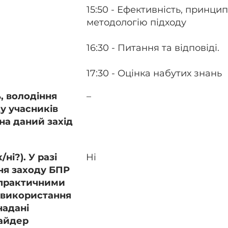
15:50 - Ефективність, принц
методологію підходу
16:30 - Питання та відповіді.
17:30 - Оцінка набутих знань
, володіння
–
у учасників
на даний захід
ні?). У разі
Ні
ня заходу БПР
 практичними
 використання
надані
айдер