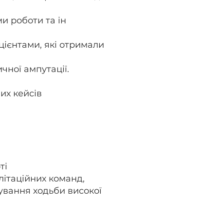
ми роботи та ін
ацієнтами, які отримали
чної ампутації.
их кейсів
ті
ітаційних команд,
ування ходьби високої