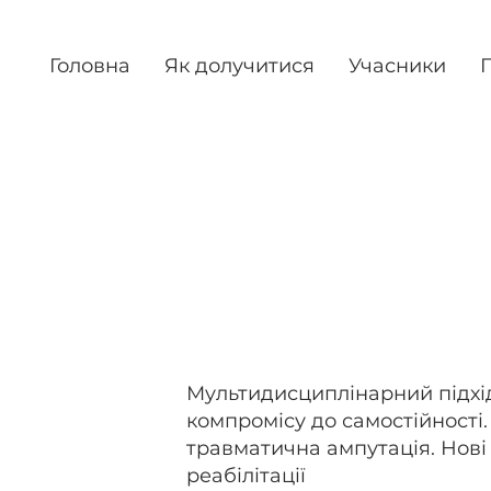
Головна
Як долучитися
Учасники
П
інарний підхід: від життєв
сті. Мінно-вибухова травма, 
і методи та підходи в реабілі
Мультидисциплінарний підхід
компромісу до самостійності
травматична ампутація. Нові
реабілітації