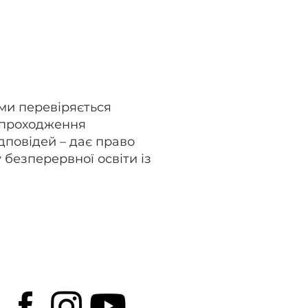
ми перевіряється
 проходження
дповідей – дає право
безперервної освіти із