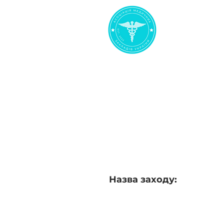
< Повернутися назад
Мультидисципл
до самостійно
ампутація. Нов
Назва заходу: