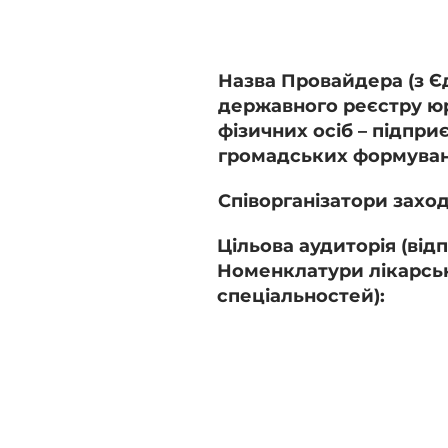
Назва Провайдера (з Є
державного реєстру ю
фізичних осіб – підпри
громадських формуван
Співорганізатори заход
Цільова аудиторія (від
Номенклатури лікарсь
спеціальностей):