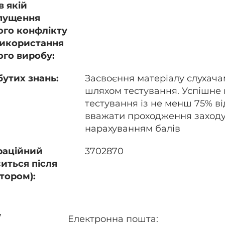
в якій
пущення
ого конфлікту
 використання
ого виробу:
утих знань:
Засвоєння матеріалу слухача
шляхом тестування. Успішне
тестування із не менш 75% ві
вважати проходження заходу 
нарахуванням балів
раційний
3702870
иться після
тором):
,
Електронна пошта: