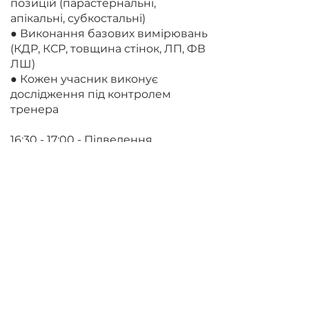
позицій (парастернальні,
апікальні, субкостальні)
● Виконання базових вимірювань
(КДР, КСР, товщина стінок, ЛП, ФВ
ЛШ)
● Кожен учасник виконує
дослідження під контролем
тренера
16:30 - 17:00 - Підведення
підсумків, тестування, вручення
сертифікатів, заключне слово.
Завершення заходу
Опис вимог рівня знань,
володіння темою, навичок,
досвіду учасників до моменту
реєстрації на даний захід (за
потреби):
–