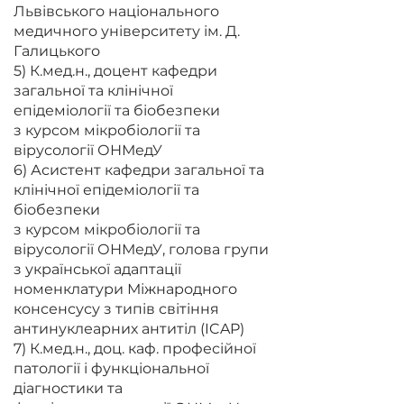
Львівського національного
медичного університету ім. Д.
Галицького
5) К.мед.н., доцент кафедри
загальної та клінічної
епідеміології та біобезпеки
з курсом мікробіології та
вірусології ОНМедУ
6) Асистент кафедри загальної та
клінічної епідеміології та
біобезпеки
з курсом мікробіології та
вірусології ОНМедУ, голова групи
з української адаптації
номенклатури Міжнародного
консенсусу з типів світіння
антинуклеарних антитіл (ICAP)
7) К.мед.н., доц. каф. професійної
патології і функціональної
діагностики та