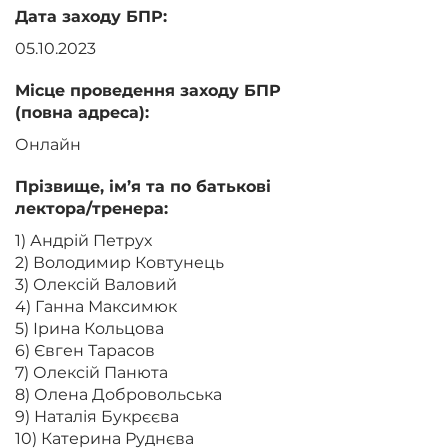
Дата заходу БПР:
05.10.2023
Місце проведення заходу БПР
(повна адреса):
Онлайн
Прізвище, ім’я та по батькові
лектора/тренера:
1) Андрій Петрух
2) Володимир Ковтунець
3) Олексій Валовий
4) Ганна Максимюк
5) Ірина Кольцова
6) Євген Тарасов
7) Олексій Панюта
8) Олена Добровольська
9) Наталія Букрєєва
10) Катерина Руднєва