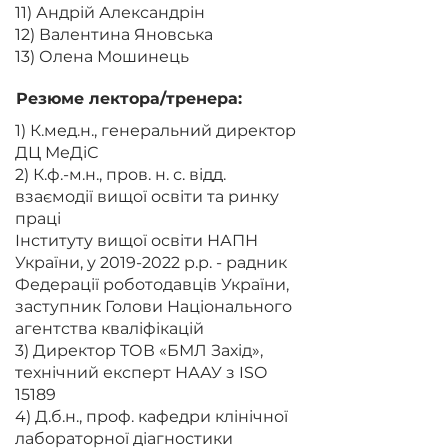
11) Андрій Александрін
12) Валентина Яновська
13) Олена Мошинець
Резюме лектора/тренера:
1) К.мед.н., генеральний директор
ДЦ МеДіС
2) К.ф.-м.н., пров. н. с. відд.
взаємодії вищої освіти та ринку
праці
Інституту вищої освіти НАПН
України, у
2019-2022
р.р. - радник
Федерації роботодавців України,
заступник Голови Національного
агентства кваліфікацій
3) Директор ТОВ «БМЛ Захід»,
технічний експерт НААУ з ISO
15189
4) Д.б.н., проф. кафедри клінічної
лабораторної діагностики