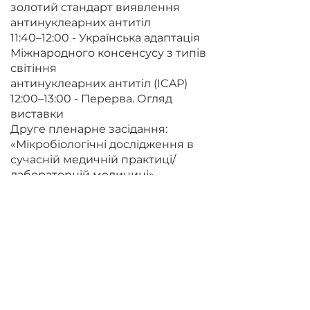
золотий стандарт виявлення
антинуклеарних антитіл
11:40–12:00 - Українська адаптація
Міжнародного консенсусу з типів
світіння
антинуклеарних антитіл (ICAP)
12:00–13:00 - Перерва. Огляд
виставки
Друге пленарне засідання:
«Мікробіологічні дослідження в
сучасній медичній практиці/
лабораторній медицині»
13:00–13:20 - Особливості
впровадження стандартів ISO в
роботу клінічних
бактеріологічних лабораторій
України на сучасному етапі
13:20–13:40 - Контроль якості
визначення чутливості до
антибіотиків відповідно