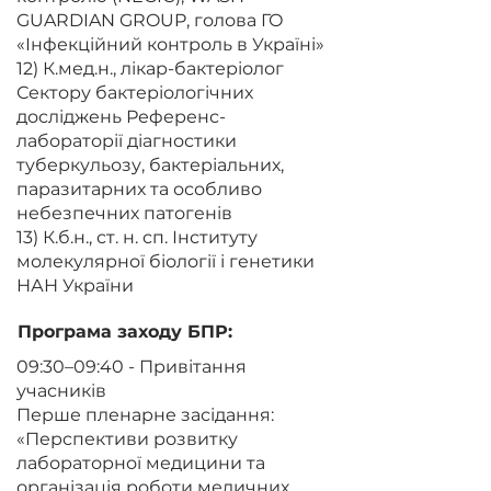
GUARDIAN GROUP, голова ГО
«Інфекційний контроль в Україні»
12) К.мед.н., лікар-бактеріолог
Сектору бактеріологічних
досліджень Референс-
лабораторії діагностики
туберкульозу, бактеріальних,
паразитарних та особливо
небезпечних патогенів
13) К.б.н., ст. н. сп. Інституту
молекулярної біології і генетики
НАН України
Програма заходу БПР:
09:30–09:40 - Привітання
учасників
Перше пленарне засідання:
«Перспективи розвитку
лабораторної медицини та
організація роботи медичних