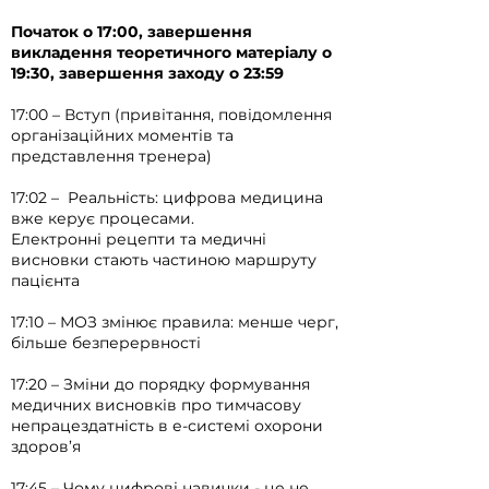
Початок о 17:00, завершення
викладення теоретичного матеріалу о
19:30, завершення заходу о 23:59
17:00 – Вступ (привітання, повідомлення
організаційних моментів та
представлення тренера)
17:02 – Реальність: цифрова медицина
вже керує процесами.
Електронні рецепти та медичні
висновки стають частиною маршруту
пацієнта
17:10 – МОЗ змінює правила: менше черг,
більше безперервності
17:20 –
Зміни до порядку формування
медичних висновків про тимчасову
непрацездатність в е-системі охорони
здоров’я
17:45 – Чому цифрові навички - це не