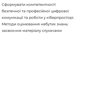
Сформувати компетентності
безпечної та професійної цифрової
комунікації та роботи у кіберпросторі.
Методи оцінювання набутих знань:
засвоєння матеріалу слухачами
перевіряється шляхом тестування.
Успішне проходження тестування із не
менш 75% відповідей – дає право
вважати проходження заходу
безперервної освіти із нарахуванням
балів
Співорганізатори заходу: –
Метод / методи навчання: Майстер-
клас в режимі реального часу
Опис вимог рівня знань, володіння
темою, навичок, досвіду учасників до