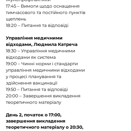
навчання з питань вакцинації, 
17:45 – Вимоги щодо оснащення
правил організації і техніки 
тимчасового та постійного пунктів
проведення щеплень, а також 
щеплень
навичок надання домедичної 
18:20 – Питання та відповіді
допомоги при невідкладних 
станах.

Управління медичними
відходами, Людмила Катреча
{Абзац другий підпункту 1 пункту 2 
18:30 – Управління медичними
із змінами, внесеними згідно з 
відходами як система
Наказом Міністерства охорони 
19:00 – Чинні норми і стандарти
здоров'я № 1351 від 31.07.2024}

управління медичними відходами
у процесі планування та
Для здійснення вакцинації 
здійснення вакцинації
залучаються фахівці з фаховою 
19:50 – Питання та відповіді
передвищою, початковим рівнем 
20:00 – Завершення викладення
(короткий цикл) та першим 
теоретичного матеріалу
(бакалаврським) рівнем вищої 
медичної освіти та магістри з 
День 2, початок о 17:00,
медсестринства, які пройшли 
завершення викладення
спеціальні щорічні навчання з 
теоретичного матеріалу о 20:30,
питань вакцинації, правил 