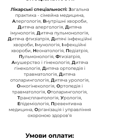
Лікарські спеціальності:
З
агальна
практика - сімейна медицина,
А
лергологія,
В
нутрішні хвороби,
Д
итяча алергологія,
Д
итяча
імунологія,
Д
итяча пульмонологія,
Д
итяча фтизіатрія,
Д
итячі інфекційні
хвороби,
І
мунологія,
І
нфекційні
хвороби,
Н
еонатологія,
П
едіатрія,
П
ульмонологія,
Ф
тизіатрія,
А
кушерство і гінекологія,
Д
итяча
гінекологія,
Д
итяча ортопедія і
травматологія,
Д
итяча
отоларингологія,
Д
итяча урологія,
О
нкогінекологія,
О
ртопедія і
травматологія,
О
толарингологія,
Т
рансплантологія,
У
рологія,
Е
підеміологія,
П
ревентивна
медицина,
О
рганізація і управління
охороною здоров’я
Умови оплати: