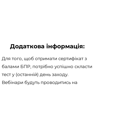
Додаткова інформація:
Для того, щоб отримати сертифікат з
балами БПР, потрібно успішно скласти
тест у (останній) день заходу.
Вебінари будуть проводитись на
платформі Microsoft Teams. Для
коректної роботи радимо встановити
додаток
Microsoft Teams
на той
пристрій, з якого ви плануєте
приєднатися до заходу.
Для учасників Асоціації медичних