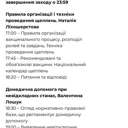
завершення заходу о 23:59
організації і техніки проведення 
щеплень, а також набуття навичок 
Правила організації і техніки
надання домедичної допомоги.

проведення щеплень
,
Наталія
Ліхошерстова
{Абзац третій підпункту 1 пункту 2 із 
17:00 – Правила організації
змінами, внесеними згідно з 
вакцинального процесу, розподіл
Наказом Міністерства охорони 
ролей та завдань. Техніка
здоров'я № 1351 від 31.07.2024}

проведення щеплень
17:45 – Рекомендовані та
У медичних кабінетах аптечних 
обов’язкові вакцини. Національний
закладів для здійснення вакцинації 
календар щеплень
залучаються фармацевтичні 
18:20 – Питання та відповіді
працівники (фармацевти, 
фармацевти клінічні), які пройшли 
Домедична допомога при
спеціальні щорічні навчання з 
невідкладних станах,
Валентина
питань вакцинації, правил 
Лошук
організації і техніки проведення 
18:30 – Огляд нормативно-правової
щеплень, а також набуття навичок 
бази, що регламентує домедичну
надання домедичної допомоги 
допомогу
при невідкладних станах:

19:00 – Виявлення невідкладних