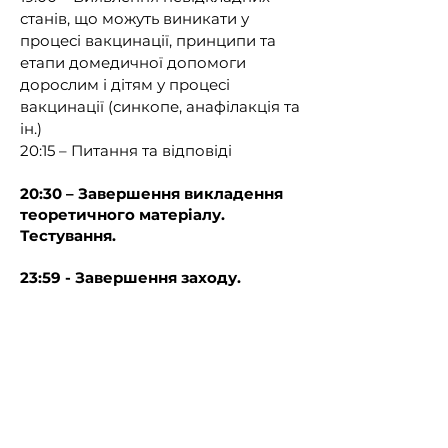
станів, що можуть виникати у
у перший рік - на циклі 
процесі вакцинації, принципи та
тематичного удосконалення на 
етапи домедичної допомоги
базі закладів вищої 
дорослим і дітям у процесі
(післядипломної) освіти;

вакцинації (синкопе, анафілакція та
ін.)
{Підпункт 1 пункту 2 доповнено 
20:15 – Питання та відповіді
абзацом п’ятим згідно з Наказом 
Міністерства охорони здоров'я № 
20:30 – Завершення викладення
1351 від 31.07.2024}

теоретичного матеріалу.
Тестування.
у наступні роки - щорічну 
підготовку на заходах 
23:59 - Завершення заходу.
безперервного професійного 
розвитку у формі тематичного 
навчання тривалістю 2 дні та 
більше з присутністю працівника 
сфери охорони здоров’я у місці 
проведення навчання з 
включенням питань щодо 