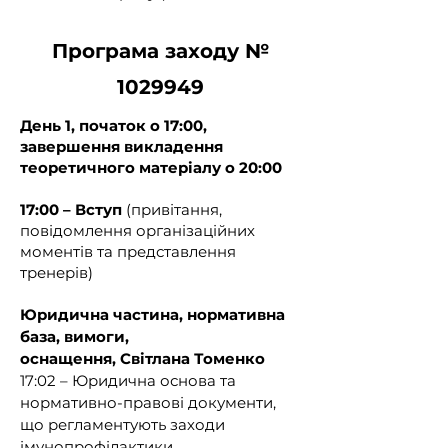
наказу МОЗ № 1254 "Про 
затвердження Змін до наказу 
Програма заходу №
Міністерства охорони здоров’я 
України від 16 вересня 2011 року № 
1029949
595" від 18.07.2024 р.):

День 1, початок о 17:00,
2. У пункті 4:

завершення викладення
теоретичного матеріалу о 20:00
1) абзаци другий та третій замінити 
17:00 – Вступ
(привітання,
абзацами другим — п’ятим такого 
повідомлення організаційних
змісту:

моментів та представлення
тренерів)
{Абзац перший підпункту 1 пункту 2 
із змінами, внесеними згідно з 
Юридична частина, нормативна
Наказом Міністерства охорони 
база, вимоги,
здоров'я № 1351 від 31.07.2024}

оснащення,
Світлана Томенко
17:02 – Юридична основа та
«Для організації проведення 
нормативно-правові документи,
вакцинації залучаються лікарі, які 
що регламентують заходи
пройшли спеціальні щорічні 
імунопрофілактики