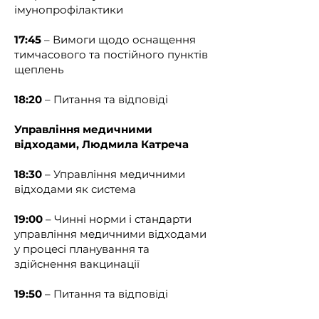
навчання з питань вакцинації, 
імунопрофілактики
правил організації і техніки 
проведення щеплень, а також 
17:45
– Вимоги щодо оснащення
навичок надання домедичної 
тимчасового та постійного пунктів
допомоги при невідкладних 
щеплень
станах.

18:20
– Питання та відповіді
{Абзац другий підпункту 1 пункту 2 
Управління медичними
із змінами, внесеними згідно з 
відходами, Людмила Катреча
Наказом Міністерства охорони 
здоров'я № 1351 від 31.07.2024}

18:30
– Управління медичними
відходами як система
Для здійснення вакцинації 
залучаються фахівці з фаховою 
19:00
– Чинні норми і стандарти
передвищою, початковим рівнем 
управління медичними відходами
(короткий цикл) та першим 
у процесі планування та
(бакалаврським) рівнем вищої 
здійснення вакцинації
медичної освіти та магістри з 
медсестринства, які пройшли 
19:50
–
Питання та відповіді
спеціальні щорічні навчання з 
питань вакцинації, правил 