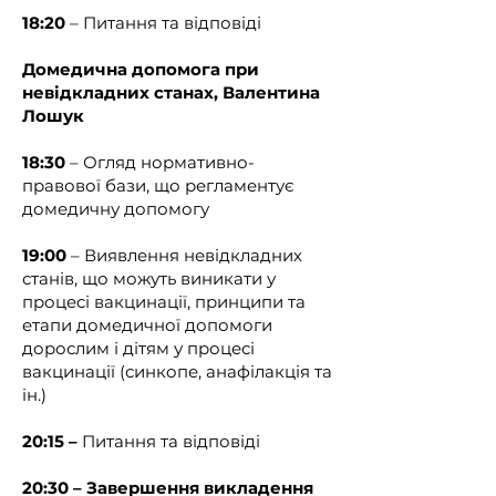
18:20
– Питання та відповіді
у перший рік - на циклі 
тематичного удосконалення на 
Домедична допомога при
базі закладів вищої 
невідкладних станах,
Валентина
(післядипломної) освіти;

Лошук
{Підпункт 1 пункту 2 доповнено 
18:30
– Огляд нормативно-
абзацом п’ятим згідно з Наказом 
правової бази, що регламентує
Міністерства охорони здоров'я № 
домедичну допомогу
1351 від 31.07.2024}

19:00
– Виявлення невідкладних
станів, що можуть виникати у
у наступні роки - щорічну 
процесі вакцинації, принципи та
підготовку на заходах 
етапи домедичної допомоги
безперервного професійного 
дорослим і дітям у процесі
розвитку у формі тематичного 
вакцинації (синкопе, анафілакція та
навчання тривалістю 2 дні та 
ін.)
більше з присутністю працівника 
сфери охорони здоров’я у місці 
20:15 –
Питання та відповіді
проведення навчання з 
включенням питань щодо 
20:30 – Завершення викладення