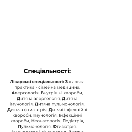
Спеціальності
:
Лікарські спеціальності:
З
агальна
практика - сімейна медицина,
А
лергологія,
В
нутрішні хвороби,
Д
итяча алергологія,
Д
итяча
імунологія,
Д
итяча пульмонологія,
Д
итяча фтизіатрія,
Д
итячі інфекційні
хвороби,
І
мунологія,
І
нфекційні
хвороби,
Н
еонатологія,
П
едіатрія,
П
ульмонологія,
Ф
тизіатрія,