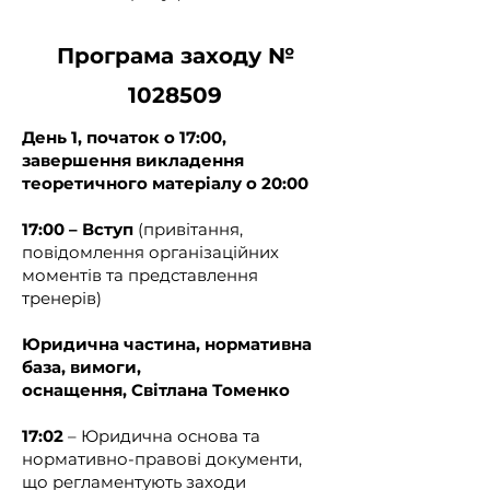
наказу МОЗ № 1254 "Про 
затвердження Змін до наказу 
Програма заходу №
Міністерства охорони здоров’я 
України від 16 вересня 2011 року № 
1028509
595" від 18.07.2024 р.):

День 1, початок о 17:00,
2. У пункті 4:

завершення викладення
теоретичного матеріалу о 20:00
1) абзаци другий та третій замінити 
17:00 – Вступ
(привітання,
абзацами другим — п’ятим такого 
повідомлення організаційних
змісту:

моментів та представлення
тренерів)
{Абзац перший підпункту 1 пункту 2 
із змінами, внесеними згідно з 
Юридична частина, нормативна
Наказом Міністерства охорони 
база, вимоги,
здоров'я № 1351 від 31.07.2024}

оснащення,
Світлана Томенко
«Для організації проведення 
17:02
– Юридична основа та
вакцинації залучаються лікарі, які 
нормативно-правові документи,
пройшли спеціальні щорічні 
що регламентують заходи