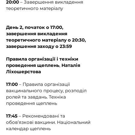
20:00
– Завершення викладення
організації і техніки проведення 
теоретичного матеріалу
щеплень, а також набуття навичок 
надання домедичної допомоги.

День 2, початок о 17:00,
{Абзац третій підпункту 1 пункту 2 із 
завершення викладення
змінами, внесеними згідно з 
теоретичного матеріалу о 20:30,
Наказом Міністерства охорони 
завершення заходу о 23:59
здоров'я № 1351 від 31.07.2024}

Правила організації і техніки
проведення щеплень
,
Наталія
У медичних кабінетах аптечних 
Ліхошерстова
закладів для здійснення вакцинації 
залучаються фармацевтичні 
17:00
– Правила організації
працівники (фармацевти, 
вакцинального процесу, розподіл
фармацевти клінічні), які пройшли 
ролей та завдань. Техніка
спеціальні щорічні навчання з 
проведення щеплень
питань вакцинації, правил 
організації і техніки проведення 
17:45
– Рекомендовані та
щеплень, а також набуття навичок 
обов’язкові вакцини. Національний
надання домедичної допомоги 
календар щеплень
при невідкладних станах:
