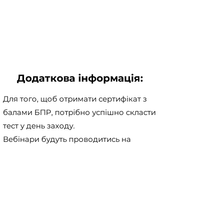
Додаткова інформація:
Для того, щоб отримати сертифікат з
балами БПР, потрібно успішно скласти
тест у день заходу.
Вебінари будуть проводитись на
платформі Microsoft Teams. Для
коректної роботи радимо встановити
додаток
Microsoft Teams
на той
пристрій, з якого ви плануєте
приєднатися до заходу.
Для учасників Асоціації медичних