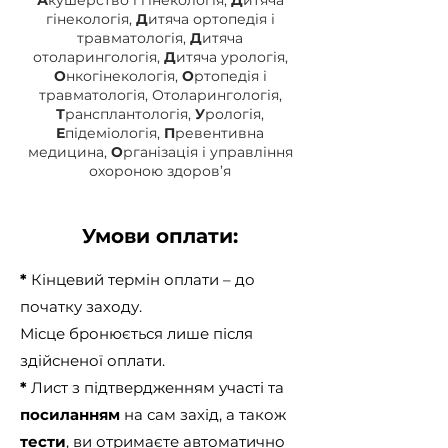
А
кушерство і гінекологія,
Д
итяча
гінекологія,
Д
итяча ортопедія і
травматологія,
Д
итяча
отоларингологія,
Д
итяча урологія,
О
нкогінекологія,
О
ртопедія і
травматологія, Отоларингологія,
Т
рансплантологія,
У
рологія,
Е
підеміологія,
П
ревентивна
медицина,
О
рганізація і управління
охороною здоров’я
Умови оплати:
*
Кінцевий термін оплати – до
початку заходу.
Місце бронюється лише після
здійсненої оплати.
*
Лист з підтвердженням участі та
посиланням
на сам захід, а також
тести
, ви отримаєте автоматично